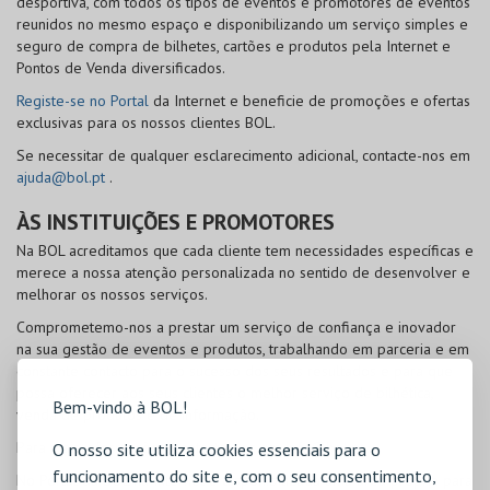
desportiva, com todos os tipos de eventos e promotores de eventos
reunidos no mesmo espaço e disponibilizando um serviço simples e
seguro de compra de bilhetes, cartões e produtos pela Internet e
Pontos de Venda diversificados.
Registe-se no Portal
da Internet e beneficie de promoções e ofertas
exclusivas para os nossos clientes
BOL
.
Se necessitar de qualquer esclarecimento adicional, contacte-nos em
ajuda@bol.pt
.
ÀS INSTITUIÇÕES E PROMOTORES
Na
BOL
acreditamos que cada cliente tem necessidades específicas e
merece a nossa atenção personalizada no sentido de desenvolver e
melhorar os nossos serviços.
Comprometemo-nos a prestar um serviço de confiança e inovador
na sua gestão de eventos e produtos, trabalhando em parceria e em
constante contacto para o sucesso dos seus resultados e para que
possa oferecer aos seus clientes o melhor serviço de bilhética,
Bem-vindo à BOL!
venda de produtos e de informação.
Para mais informações, contacte-nos em
info@bol.pt
.
O nosso site utiliza cookies essenciais para o
funcionamento do site e, com o seu consentimento,
No Portal da
BOL
na Internet é disponibilizada uma área própria para