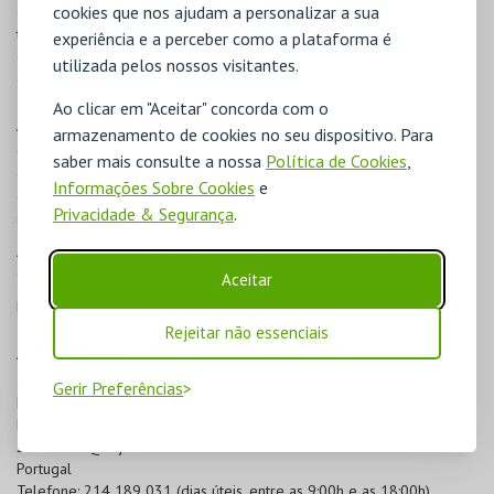
cookies que nos ajudam a personalizar a sua
cada Instituição, da sua responsabilidade, que permite apresentar
toda a história, informações e pessoas que contribuem para a
experiência e a perceber como a plataforma é
grandeza da entidade e promover os espetáculos e eventos que
utilizada pelos nossos visitantes.
dispõe.
Ao clicar em "Aceitar" concorda com o
AOS PRESTADORES DE SERVIÇOS
armazenamento de cookies no seu dispositivo. Para
O aumento do âmbito dos serviços prestados por qualquer
saber mais consulte a nossa
Política de Cookies
,
estabelecimento é reconhecido como uma mais-valia para os seus
Informações Sobre Cookies
e
clientes que encontram no mesmo espaço a oportunidade de
Privacidade & Segurança
.
satisfazer várias necessidades.
A
BOL
dispõe de serviços que podem ajudá-lo a diversificar a gama
de produtos fornecidos.
Aceitar
Para mais informações, contacte-nos em
info@bol.pt
.
Rejeitar não essenciais
A EMPRESA
Etnaga
, Consultores Sistemas de Informação, Lda.
Gerir Preferências
Nº Contribuinte: 502669730
Rua Cesário Verde, 35-E
2790-491 Queijas
Portugal
Telefone: 214 189 031 (dias úteis, entre as 9:00h e as 18:00h)